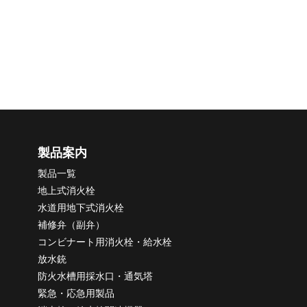
プライバシーポリシー
健康アクション宣言
健康経営優良法人
事業継続力強化計画
製品案内
製品一覧
地上式消火栓
水道用地下式消火栓
補修弁（副弁）
コンビナート用消火栓・給水栓
放水銃
防火水槽用採水口・通気塔
緊急・応急用製品