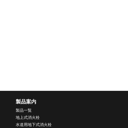
HOME
メディア
item-808_s
プライバシーポリシー
健康アクション宣言
健康経営優良法人
事業継続力強化計画
製品案内
製品一覧
地上式消火栓
水道用地下式消火栓